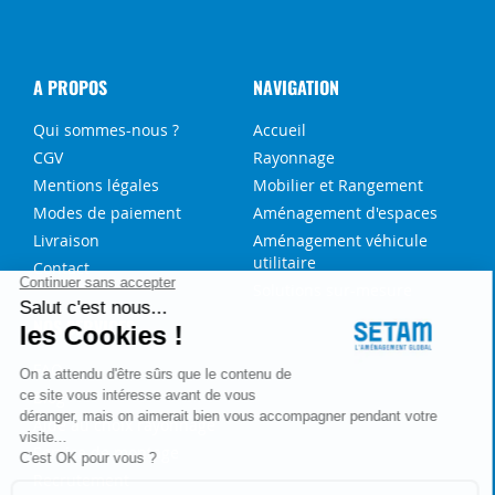
A PROPOS
NAVIGATION
Qui sommes-nous ?
Accueil
CGV
Rayonnage
Mentions légales
Mobilier et Rangement
Modes de paiement
Aménagement d'espaces
Livraison
Aménagement véhicule
utilitaire
Contact
Solutions sur-mesure
NOS SERVICES
FAQ
Blog
Aide au choix rayonnage
Service de montage
Recrutement