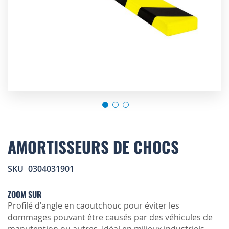
Skip
to
AMORTISSEURS DE CHOCS
the
beginning
SKU
0304031901
of
the
images
ZOOM SUR
gallery
Profilé d'angle en caoutchouc pour éviter les
dommages pouvant être causés par des véhicules de