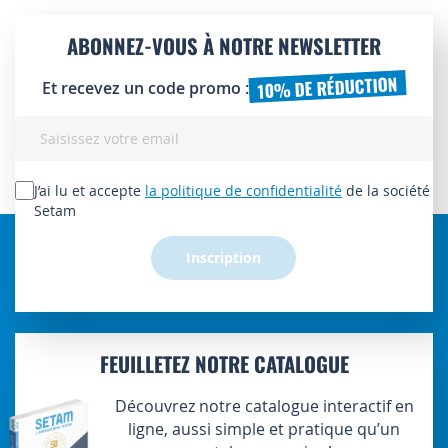
ABONNEZ-VOUS À NOTRE NEWSLETTER
10% DE RÉDUCTION
Et recevez un code promo :
Inscription
à
notre
lettre
J’ai lu et accepte
la politique de confidentialité
de la société
d’information
Setam
:
Inscription
FEUILLETEZ NOTRE CATALOGUE
Découvrez notre catalogue interactif en
ligne, aussi simple et pratique qu’un