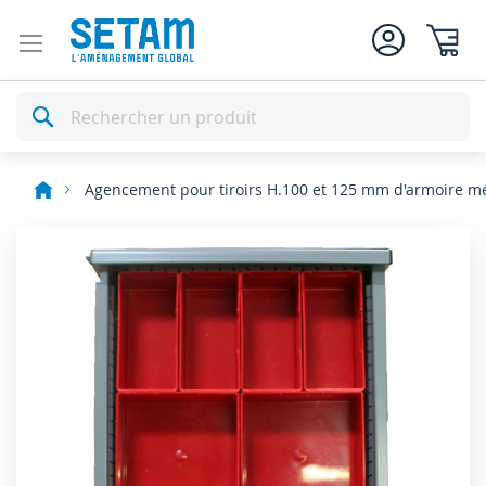
Mon pan
Rechercher
Agencement pour tiroirs H.100 et 125 mm d'armoire mé
Skip
to
the
end
of
the
images
gallery