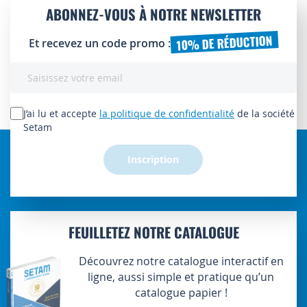
ABONNEZ-VOUS À NOTRE NEWSLETTER
10% DE RÉDUCTION
Et recevez un code promo :
Inscription
à
notre
lettre
J’ai lu et accepte
la politique de confidentialité
de la société
d’information
Setam
:
Inscription
FEUILLETEZ NOTRE CATALOGUE
Découvrez notre catalogue interactif en
ligne, aussi simple et pratique qu’un
catalogue papier !