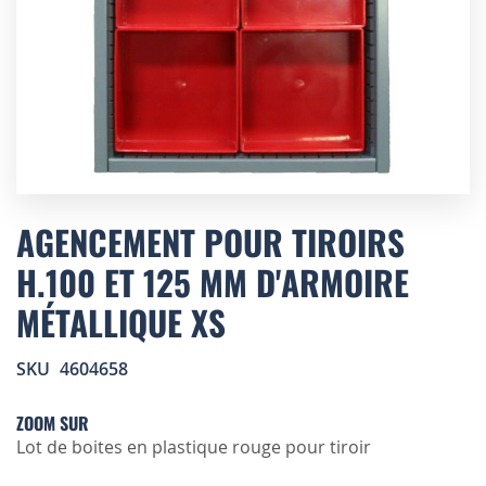
Skip
to
AGENCEMENT POUR TIROIRS
the
H.100 ET 125 MM D'ARMOIRE
beginning
of
MÉTALLIQUE XS
the
images
gallery
SKU
4604658
ZOOM SUR
Lot de boites en plastique rouge pour tiroir