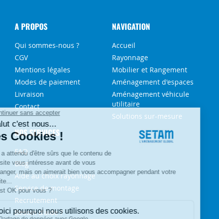
A PROPOS
NAVIGATION
Qui sommes-nous ?
Accueil
CGV
Rayonnage
Mentions légales
Mobilier et Rangement
Modes de paiement
Aménagement d'espaces
Livraison
Aménagement véhicule
utilitaire
Contact
Solutions sur-mesure
NOS SERVICES
FAQ
Blog
Aide au choix rayonnage
Service de montage
Recrutement
Besoin d'aide ?