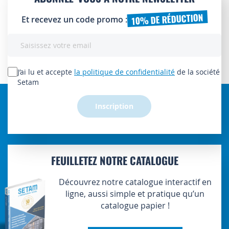
10% DE RÉDUCTION
Et recevez un code promo :
Inscription
à
notre
lettre
J’ai lu et accepte
la politique de confidentialité
de la société
d’information
Setam
:
Inscription
FEUILLETEZ NOTRE CATALOGUE
Découvrez notre catalogue interactif en
ligne, aussi simple et pratique qu’un
catalogue papier !