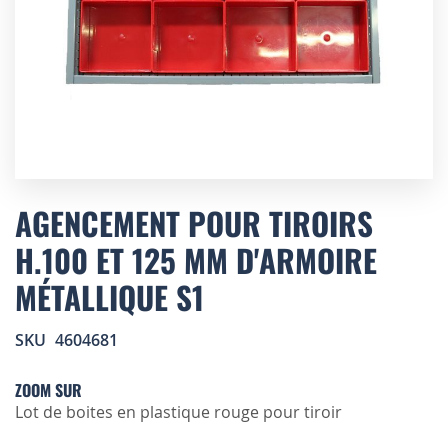
Skip
to
AGENCEMENT POUR TIROIRS
the
H.100 ET 125 MM D'ARMOIRE
beginning
of
MÉTALLIQUE S1
the
images
gallery
SKU
4604681
ZOOM SUR
Lot de boites en plastique rouge pour tiroir