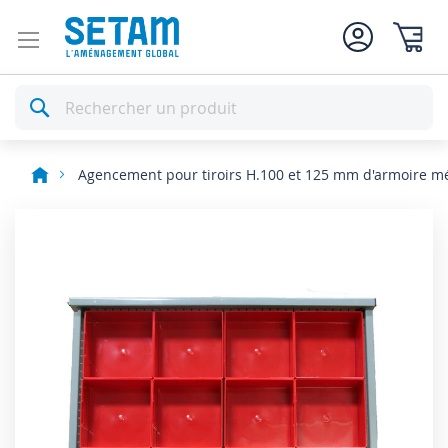
Mon pan
Rechercher
Agencement pour tiroirs H.100 et 125 mm d'armoire mé
Skip
to
the
end
of
the
images
gallery