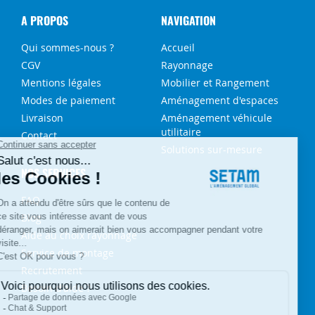
A PROPOS
NAVIGATION
Qui sommes-nous ?
Accueil
CGV
Rayonnage
Mentions légales
Mobilier et Rangement
Modes de paiement
Aménagement d'espaces
Livraison
Aménagement véhicule
utilitaire
Contact
Solutions sur-mesure
NOS SERVICES
FAQ
Blog
Aide au choix rayonnage
Service de montage
Recrutement
Besoin d'aide ?