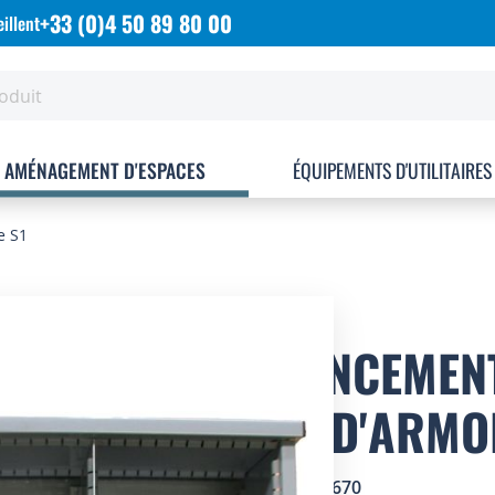
+33 (0)4 50 89 80 00
illent
AMÉNAGEMENT D'ESPACES
ÉQUIPEMENTS D'UTILITAIRES
e S1
AGENCEMENT
MM D'ARMOI
SKU
4604670