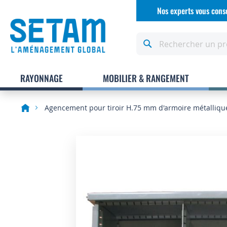
Allez
Nos experts vous conse
au
contenu
Rechercher
RAYONNAGE
MOBILIER & RANGEMENT
Agencement pour tiroir H.75 mm d'armoire métalliqu
Skip
to
the
end
of
the
images
gallery