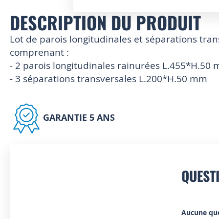
DESCRIPTION DU PRODUIT
Skip
to
the
Lot de parois longitudinales et séparations tra
beginning
comprenant :
of
- 2 parois longitudinales rainurées L.455*H.50
the
images
- 3 séparations transversales L.200*H.50 mm
gallery
GARANTIE 5 ANS
QUEST
Aucune qu