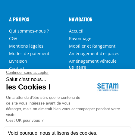
A PROPOS
NAVIGATION
Qui sommes-nous ?
Accueil
CGV
Rayonnage
Mentions légales
Mobilier et Rangement
Modes de paiement
Aménagement d'espaces
Livraison
Aménagement véhicule
utilitaire
Contact
Solutions sur-mesure
NOS SERVICES
FAQ
Blog
Aide au choix rayonnage
Service de montage
Recrutement
Besoin d'aide ?