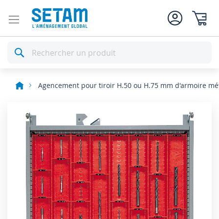
Mon pan
Rechercher
Agencement pour tiroir H.50 ou H.75 mm d'armoire mét
Skip
to
the
end
of
the
images
gallery