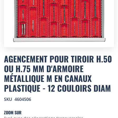
Skip
to
AGENCEMENT POUR TIROIR H.50
the
OU H.75 MM D'ARMOIRE
beginning
of
MÉTALLIQUE M EN CANAUX
the
images
PLASTIQUE - 12 COULOIRS DIAM
gallery
SKU
4604506
ZOOM SUR