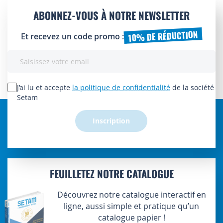
ABONNEZ-VOUS À NOTRE NEWSLETTER
10% DE RÉDUCTION
Et recevez un code promo :
Inscription
à
notre
lettre
J’ai lu et accepte
la politique de confidentialité
de la société
d’information
Setam
:
Inscription
FEUILLETEZ NOTRE CATALOGUE
Découvrez notre catalogue interactif en
ligne, aussi simple et pratique qu’un
catalogue papier !