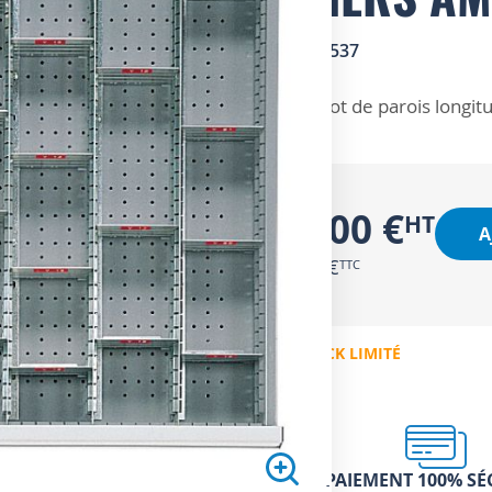
SKU
4604537
ZOOM SUR
Lot de parois longit
68,00 €
A
81,60 €
EN STOCK LIMITÉ
PAIEMENT 100% SÉ