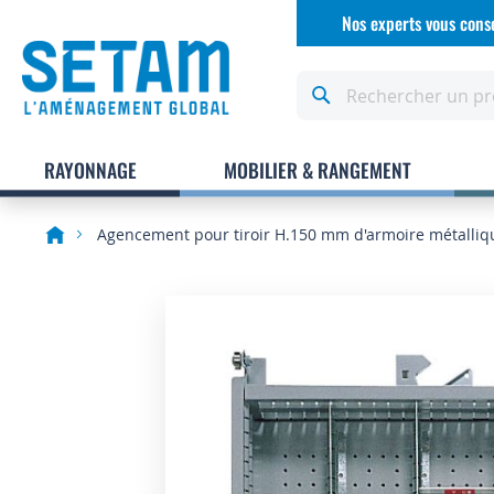
Allez
Nos experts vous conse
au
contenu
Rechercher
RAYONNAGE
MOBILIER & RANGEMENT
Agencement pour tiroir H.150 mm d'armoire métalliq
Skip
to
the
end
of
the
images
gallery