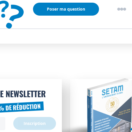
?
?
Poser ma question
E NEWSLETTER
% DE RÉDUCTION
Inscription