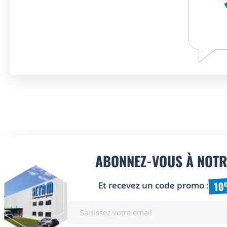
ABONNEZ-VOUS À NOTR
10
Et recevez un code promo :
Inscription
à
notre