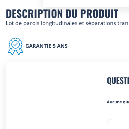
DESCRIPTION DU PRODUIT
Skip
to
the
Lot de parois longitudinales et séparations tra
beginning
of
the
images
GARANTIE 5 ANS
gallery
QUEST
Aucune qu