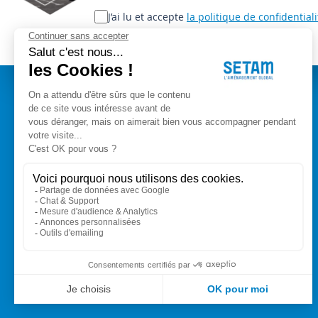
lettre
J’ai lu et accepte
la politique de confidentiali
d’information
:
A PROPOS
Setam Siège Social
ZAE les bords d'Arve
Qui sommes-nous ?
153, rue de L'Arve
CGV
74950 SCIONZIER
Mentions légales
Nos experts vous conseillent
Modes de paiement
+33 (0)4 50 89 80 00
Livraison
Contact