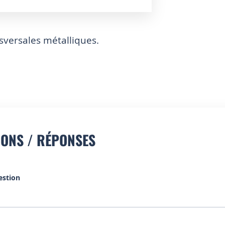
nsversales métalliques.
IONS / RÉPONSES
estion