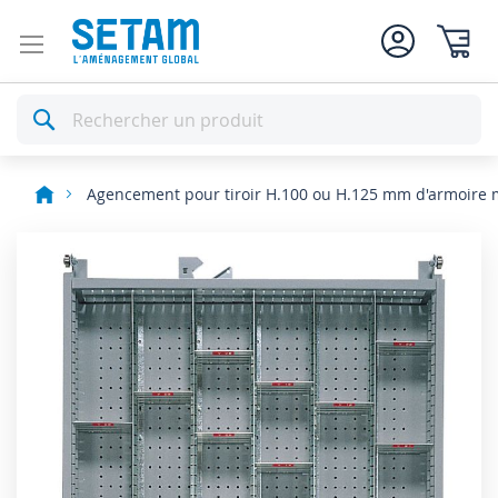
Mon pan
Rechercher
Agencement pour tiroir H.100 ou H.125 mm d'armoire 
Skip
to
the
end
of
the
images
gallery