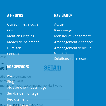
A PROPOS
NAVIGATION
Qui sommes-nous ?
Accueil
CGV
Rayonnage
Mentions légales
Mobilier et Rangement
Modes de paiement
Aménagement d'espaces
Livraison
Aménagement véhicule
utilitaire
Contact
Solutions sur-mesure
NOS SERVICES
FAQ
Blog
Aide au choix rayonnage
Service de montage
Recrutement
Besoin d'aide ?