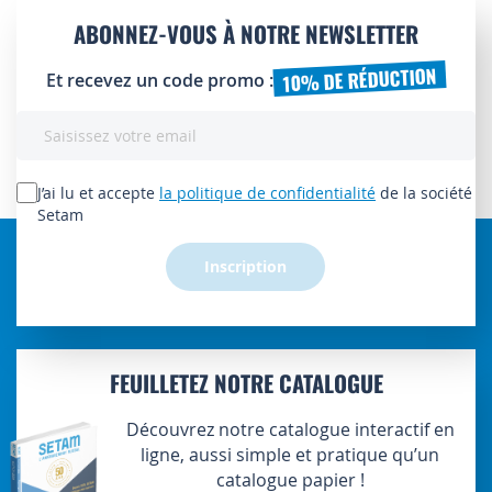
ABONNEZ-VOUS À NOTRE NEWSLETTER
10% DE RÉDUCTION
Et recevez un code promo :
Inscription
à
notre
lettre
J’ai lu et accepte
la politique de confidentialité
de la société
d’information
Setam
:
Inscription
FEUILLETEZ NOTRE CATALOGUE
Découvrez notre catalogue interactif en
ligne, aussi simple et pratique qu’un
catalogue papier !