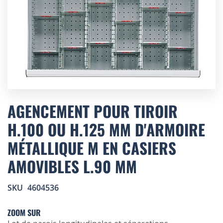
Skip
to
AGENCEMENT POUR TIROIR
the
H.100 OU H.125 MM D'ARMOIRE
beginning
of
MÉTALLIQUE M EN CASIERS
the
images
AMOVIBLES L.90 MM
gallery
SKU
4604536
ZOOM SUR