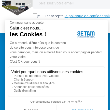
à
notre
lettre
J’ai lu et accepte
la politique de confidentiali
d’information
:
A PROPOS
Setam Siège Social
ZAE les bords d'Arve
Qui sommes-nous ?
153, rue de L'Arve
CGV
74950 SCIONZIER
Mentions légales
Nos experts vous conseillent
Modes de paiement
+33 (0)4 50 89 80 00
Livraison
Contact