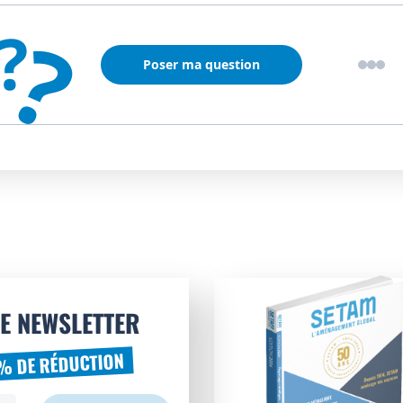
?
?
Poser ma question
E NEWSLETTER
% DE RÉDUCTION