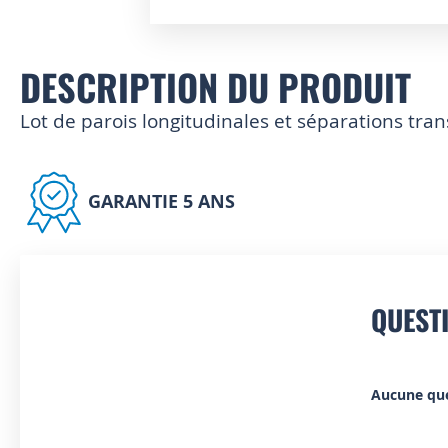
Skip
to
DESCRIPTION DU PRODUIT
the
beginning
of
Lot de parois longitudinales et séparations tra
the
images
gallery
GARANTIE 5 ANS
QUEST
Aucune qu