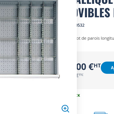
AMOVIBLES 
SKU
4GB0532
ZOOM SUR
Lot de parois longit
48,00 €
A
57,60 €
EN STOCK