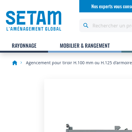
Allez
Nos experts vous conse
au
contenu
Rechercher
RAYONNAGE
MOBILIER & RANGEMENT
Agencement pour tiroir H.100 mm ou H.125 d'armoire 
Skip
to
the
end
of
the
images
gallery