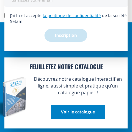
à
notre
lettre
J’ai lu et accepte
la politique de confidentialité
de la société
d’information
Setam
:
Inscription
FEUILLETEZ NOTRE CATALOGUE
Découvrez notre catalogue interactif en
ligne, aussi simple et pratique qu’un
catalogue papier !
Voir le catalogue