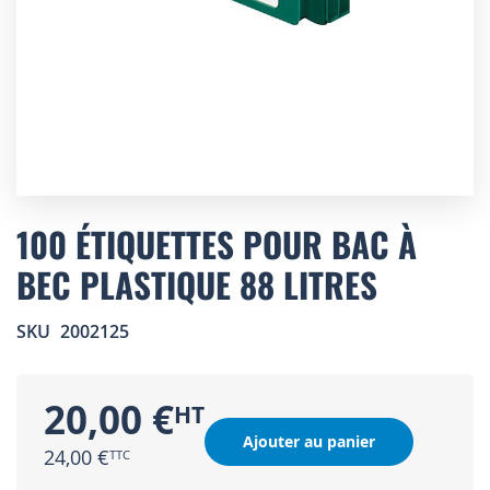
Skip
to
100 ÉTIQUETTES POUR BAC À
the
BEC PLASTIQUE 88 LITRES
beginning
of
the
SKU
2002125
images
gallery
20,00 €
Ajouter au panier
24,00 €