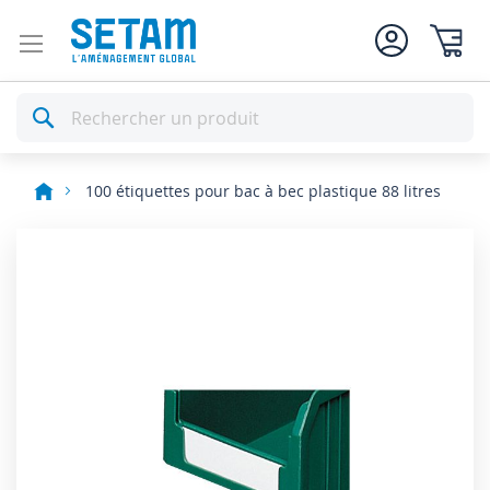
Mon pan
Rechercher
100 étiquettes pour bac à bec plastique 88 litres
Skip
to
the
end
of
the
images
gallery