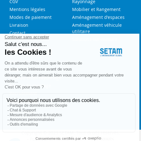
CGV
Rayonnage
Mentions légales
Mobilier et Rangement
Modes de paiement
Aménagement d'espaces
Livraison
Aménagement véhicule
utilitaire
Contact
Solutions sur-mesure
NOS SERVICES
FAQ
Blog
Aide au choix rayonnage
Service de montage
Recrutement
Besoin d'aide ?
Copyright © 2023 SETAM. Tous droits réservés.
Politique de confidentialité