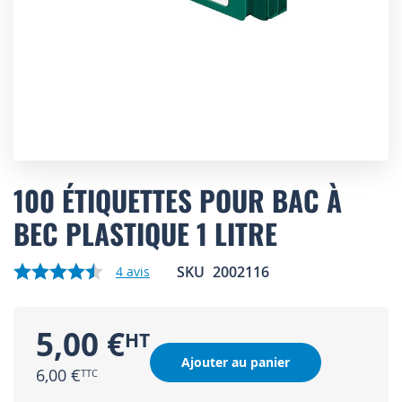
Skip
to
100 ÉTIQUETTES POUR BAC À
the
BEC PLASTIQUE 1 LITRE
beginning
of
the
SKU
2002116
4
avis
images
gallery
5,00 €
Ajouter au panier
6,00 €