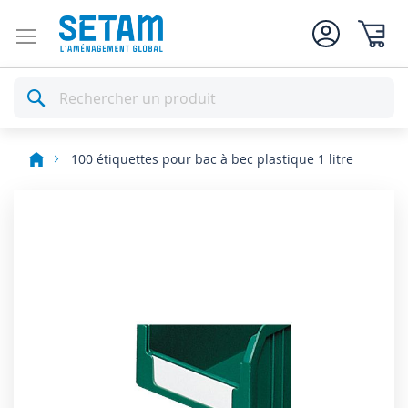
Mon pan
Rechercher
100 étiquettes pour bac à bec plastique 1 litre
Skip
to
the
end
of
the
images
gallery