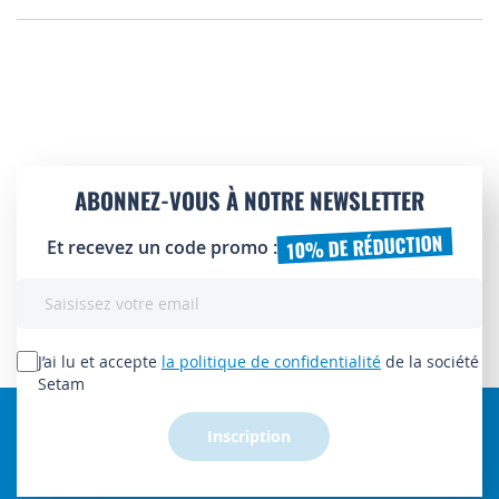
ABONNEZ-VOUS À NOTRE NEWSLETTER
10% DE RÉDUCTION
Et recevez un code promo :
Inscription
à
notre
lettre
J’ai lu et accepte
la politique de confidentialité
de la société
d’information
Setam
:
Inscription